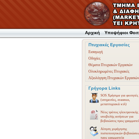
Αρχική
Υποψήφιοι Φοιτ
Πτυχιακές Εργασίες
Εισαγωγή
Οδηγίες
Θέματα Πτυχιακών Εργασιών
Ολοκληρωμένες Πτυχιακές
Αξιολόγηση Πτυχιακών Εργασιών
Γρήγορα Links
SOS Χρήσιμα για φοιτητές
(υπηρεσίες, erasmus,
μεταπτυχιακά κτλ)
Νέος τρόπος ηλεκτρονικής
υποβολής αιτήσεων για
βεβαιώσεις προς γραμματε
Αίτηση χορήγησης
πιστοποιητικών-βεβαιώσε
προς γραμματεία