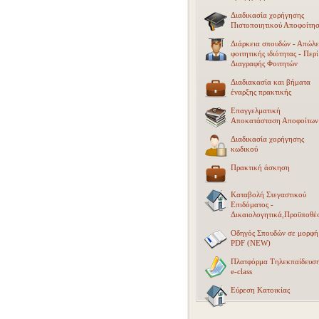
Διαδικασία χορήγησης
Πιστοποιητικού Αποφοίτη
Διάρκεια σπουδών - Απώλε
φοιτητικής ιδιότητας - Περί
Διαγραφής Φοιτητών
Διαδιακασία και βήματα
έναρξης πρακτικής
Επαγγελματική
Αποκατάσταση Αποφοίτων
Διαδικασία χορήγησης
κωδικού
Πρακτική άσκηση
Καταβολή Στεγαστικού
Επιδόματος -
Δικαιολογητικά,Προϋποθέσ
Οδηγός Σπουδών σε μορφή
PDF (NEW)
Πλατφόρμα Τηλεκπαίδευσ
e-class
Εύρεση Κατοικίας