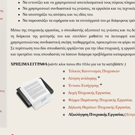
Να εντοπίζει και να χρησιμοποιεί αποτελεσματικά τους πόρους πληρο
Να χρησιμοποιεί συνδυαστικά τις γνώσεις, τα εργαλεία και τις τεχνικές
σης
Να υποστηρίζει τις απόψεις και τις ιδέες του.
ια
Να παρουσιάζει τα ευρήματα και τα επιτεύγματά του με διάφορους τρό
Μέσω της πτυχιακής εργασίας, ο σπουδαστής αξιοποιεί τις γνώσεις και τις δε
τη διάρκεια της φοίτησής του και επιπλέον μαθαίνει να λειτουργεί κα
χρησιμοποιώντας συνδυαστική σκέψη πειθαρχημένα, προκειμένου να φέρει σε 
Σε περίπτωση που δύο σπουδαστές εργάζονται για την ίδια πτυχιακή, η εργασί
και προτρέπει τους σπουδαστές να λύσουν διάφορα προβλήματα καταμερισμού
ΧΡΗΣΙΜΑ ΕΓΓΡΑΦΑ
(
κάντε κλικ πανω στο τίτλο για να τα κατεβάσετε )
Τελικός Κανονισμός Πτυχιακών
*
Αίτηση ανάληψης
*
Έντυπο Εισήγησης
εις
Δομή Πτυχιακής Εργασίας
Φόρμα Παράτασης Πτυχιακής Εργασίας
Δήλωση Θεμάτων Πτυχιακής Εργασίας
ης
Αξιολόγηση Πτυχιακής Εργασίας
(
Αίτη