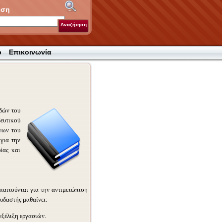
ηση
Αναζήτηση
p
Επικοινωνία
δών του
ευτικού
νων του
 για την
ίας και
παιτούνται για την αντιμετώπιση
υδαστής μαθαίνει:
εξέλιξη εργασιών.