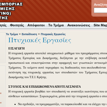
Αναζήτ
ητές
Φοιτητές
Απόφοιτοι
Το Τμήμα
Ανακοινώσεις
Site Ma
»
»
Το Τμήμα
Εκπαίδευση
Πτυχιακές Εργασίες
Πτυχιακές Εργασίες
ΕΙΣΑΓΩΓΗ
Η πτυχιακή εργασία αποτελεί υποχρεωτικό μάθημα του προγράμματος σπου
Τμήματος Εμπορίας και Διαφήμισης, διεξάγεται με την επίβλεψη εκπαιδ
προσωπικού και επικεντρώνεται στην εφαρμογή των γνωστικών αντικειμέ
Τμήματος. Το κείμενο αυτό περιγράφει τις διαδικασίες που ακολουθούνται
εκπόνηση της πτυχιακής εργασίας των σπουδαστών του Τμήματος Εμπορ
Διαφήμισης του Τ.Ε.Ι. Κρήτης.
ΣΤΟΧΟΣ ΚΑΙ ΕΠΙΔΙΩΚΟΜΕΝΑ ΑΠΟΤΕΛΕΣΜΑΤΑ
Η πτυχιακή εργασία βοηθάει τον σπουδαστή να αναπτύξει ικανότητες που α
ία
σύνθετων καταστάσεων. Συγκεκριμένα, μέσα από την πτυχιακή εργασία ο σπο
ων
Να σχεδιάζει, να προγραμματίζει, να παρακολουθεί και να ελέγχει την 