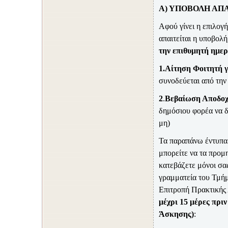
Α) ΥΠΟΒΟΛΗ ΑΠ
Αφού γίνει η επιλογ
απαιτείται η υποβολ
την επιθυμητή ημε
1.
A
ίτηση Φοιτητή 
συνοδεύεται από την
2
.
Βεβαίωση Αποδοχ
δημόσιου φορέα να δ
μη)
Τα παραπάνω έντυπα 
μπορείτε να τα προμ
κατεβάζετε μόνοι σ
γραμματεία του Τμήμ
Επιτροπή Πρακτικής
μέχρι 15 μέρες πρι
Άσκησης
)
: