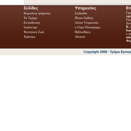
Σελίδες
Υπηρεσίες
Επ
Γρα
Καμπάνια τμήματος
Linkedin
τηλ
Το Τμήμα
Photo Gallery
Fa
Εκπαίδευση
Λίστα Υπηρεσιών
Διε
Κ. 
Ιεράπετρα
e-Class Πλατφόρμα
Ιερ
Φοιτητική Ζωή
Βιβλιοθήκη
e-m
Χρήσιμα
Alumni
inf
Φόρ
Copyright 2008 - Τμήμα Εμπο