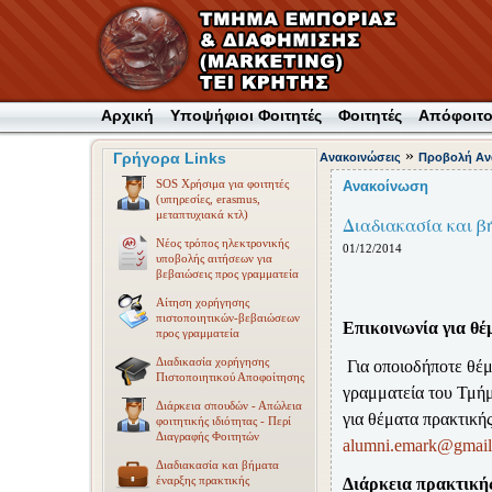
Αρχική
Υποψήφιοι Φοιτητές
Φοιτητές
Απόφοιτο
»
Γρήγορα Links
Ανακοινώσεις
Προβολή Αν
SOS Χρήσιμα για φοιτητές
Ανακοίνωση
(υπηρεσίες, erasmus,
μεταπτυχιακά κτλ)
Διαδιακασία και β
Νέος τρόπος ηλεκτρονικής
01/12/2014
υποβολής αιτήσεων για
βεβαιώσεις προς γραμματεία
Αίτηση χορήγησης
πιστοποιητικών-βεβαιώσεων
Επικοινωνία για θ
προς γραμματεία
Διαδικασία χορήγησης
Για οποιοδήποτε θέ
Πιστοποιητικού Αποφοίτησης
γραμματεία του Τμή
Διάρκεια σπουδών - Απώλεια
για θέματα πρακτικ
φοιτητικής ιδιότητας - Περί
Διαγραφής Φοιτητών
alumni
.emark@gmail
Διαδιακασία και βήματα
έναρξης πρακτικής
Διάρκεια πρακτική