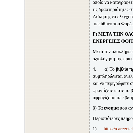
οποίο να καταγράφετ
τις δραστηριότητες σ
Άσκησης να ελέγχετα
υπεύθυνο του Φορέ
Γ) ΜΕΤΑ ΤΗΝ Ο
ΕΝΕΡΓΕΙΕΣ ΦΟΙ
Μετά την ολοκλήρωση
αξιολόγηση της πρακ
4.
α) Το
βιβλίο 
συμπληρώνεται ανελλ
και να περιγράφετε σ
φροντίζετε ώστε το 
σφραγίζεται σε εβδο
β) Τα
ένσημα
που αν
Περισσότερες πληροφ
1)
https
://career.t