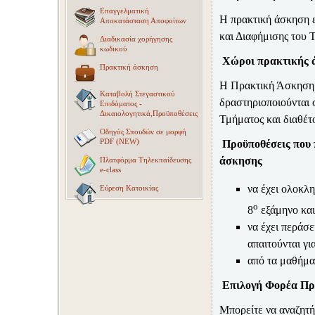
Επαγγελματική
Η πρακτική άσκηση ε
Αποκατάσταση Αποφοίτων
και Διαφήμισης του Τ.
Διαδικασία χορήγησης
κωδικού
Χώροι πρακτικής 
Πρακτική άσκηση
H
Πρακτική Άσκηση π
Καταβολή Στεγαστικού
δραστηριοποιούνται 
Επιδόματος -
Δικαιολογητικά,Προϋποθέσεις
Τμήματος και διαθέτ
Οδηγός Σπουδών σε μορφή
PDF (NEW)
Προϋποθέσεις που 
άσκησης
Πλατφόρμα Τηλεκπαίδευσης
e-class
να έχει ολοκλ
Εύρεση Κατοικίας
ο
8
εξάμηνο και
να έχει περάσ
απαιτούνται γι
από τα μαθήματ
Επιλογή Φορέα Πρ
Μπορείτε να αναζητή