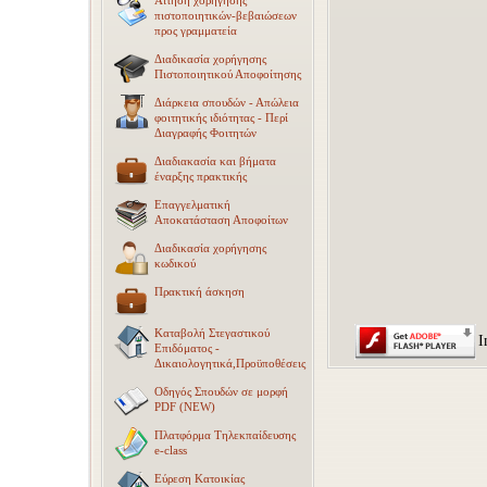
Αίτηση χορήγησης
πιστοποιητικών-βεβαιώσεων
προς γραμματεία
Διαδικασία χορήγησης
Πιστοποιητικού Αποφοίτησης
Διάρκεια σπουδών - Απώλεια
φοιτητικής ιδιότητας - Περί
Διαγραφής Φοιτητών
Διαδιακασία και βήματα
έναρξης πρακτικής
Επαγγελματική
Αποκατάσταση Αποφοίτων
Διαδικασία χορήγησης
κωδικού
Πρακτική άσκηση
Καταβολή Στεγαστικού
I
Επιδόματος -
Δικαιολογητικά,Προϋποθέσεις
Οδηγός Σπουδών σε μορφή
PDF (NEW)
Πλατφόρμα Τηλεκπαίδευσης
e-class
Εύρεση Κατοικίας