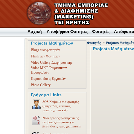
Αρχική
Υποψήφιοι Φοιτητές
Φοιτητές
Απόφοιτο
»
Projects Μαθημάτων
Φοιτητές
Projects Μαθημάτ
Projects Μαθημάτω
Blogs των φοιτητών
Flash των Φοιτητών
Video Gallery Διαφημιστικής
Video ΜΚΤ Τουριστικών
Προορισμών
Παρουσιάσεις Εργασιών
Photo Gallery
Γρήγορα Links
SOS Χρήσιμα για φοιτητές
(υπηρεσίες, erasmus,
μεταπτυχιακά κτλ)
Νέος τρόπος ηλεκτρονικής
υποβολής αιτήσεων για
βεβαιώσεις προς γραμματεία