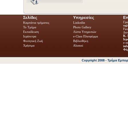
Σελίδες
Υπηρεσίες
Επ
Γρα
Καμπάνια τμήματος
Linkedin
τηλ
Το Τμήμα
Photo Gallery
Fa
Εκπαίδευση
Λίστα Υπηρεσιών
Διε
Κ. 
Ιεράπετρα
e-Class Πλατφόρμα
Ιερ
Φοιτητική Ζωή
Βιβλιοθήκη
e-m
Χρήσιμα
Alumni
inf
Φόρ
Copyright 2008 - Τμήμα Εμπο