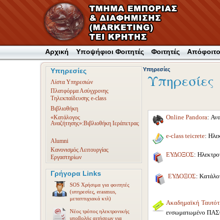
Αρχική
Υποψήφιοι Φοιτητές
Φοιτητές
Απόφοιτο
Υπηρεσίες
Υπηρεσίες
Υπηρεσίες
Λίστα Υπηρεσιών
Πλατφόρμα Ασύγχρονης
Τηλεκπαίδευσης e-class
Βιβλιοθήκη
Online Pandora
: Αν
«Κατάλογος
Αναζήτησης»:Βιβλιοθήκη Ιεράπετρας
e-class teicrete
: Ηλε
Alumni
Κανονισμός Λειτουργίας
ΕΥΔΟΞΟΣ
: Ηλεκτρο
Εργαστηρίων
Γρήγορα Links
ΕΥΔΟΞΟΣ
: Κατάλο
SOS Χρήσιμα για φοιτητές
(υπηρεσίες, erasmus,
μεταπτυχιακά κτλ)
Ακαδημαϊκή Ταυτότ
Νέος τρόπος ηλεκτρονικής
ενσωματωμένο ΠΑΣ
υποβολής αιτήσεων για