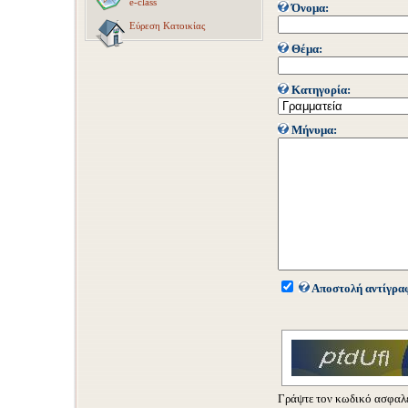
e-class
Όνομα:
Εύρεση Κατοικίας
Θέμα:
Κατηγορία:
Μήνυμα:
Αποστολή αντίγρα
Γράψτε τον κωδικό ασφαλε