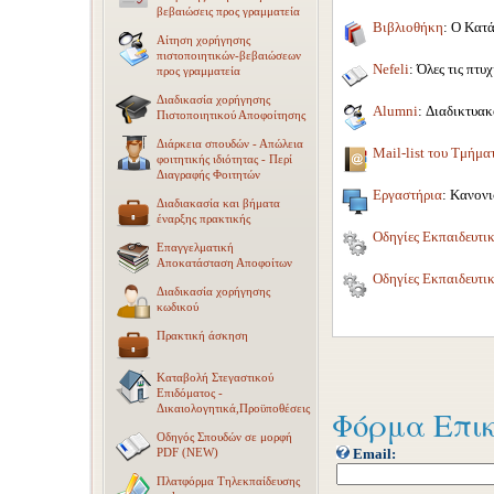
βεβαιώσεις προς γραμματεία
Βιβλιοθήκη
: Ο Κατά
Αίτηση χορήγησης
πιστοποιητικών-βεβαιώσεων
Nefeli
: Όλες τις πτ
προς γραμματεία
Διαδικασία χορήγησης
Alumni
: Διαδικτυα
Πιστοποιητικού Αποφοίτησης
Διάρκεια σπουδών - Απώλεια
Mail-list του Τμήμ
φοιτητικής ιδιότητας - Περί
Διαγραφής Φοιτητών
Εργαστήρια
: Κανον
Διαδιακασία και βήματα
έναρξης πρακτικής
Οδηγίες Εκπαιδευτι
Επαγγελματική
Αποκατάσταση Αποφοίτων
Οδηγίες Εκπαιδευτι
Διαδικασία χορήγησης
κωδικού
Πρακτική άσκηση
Καταβολή Στεγαστικού
Επιδόματος -
Δικαιολογητικά,Προϋποθέσεις
Φόρμα Επι
Οδηγός Σπουδών σε μορφή
PDF (NEW)
Email:
Πλατφόρμα Τηλεκπαίδευσης