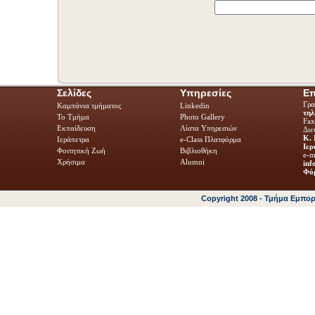
Σελίδες
Υπηρεσίες
Επ
Γρα
Καμπάνια τμήματος
Linkedin
τηλ
Το Τμήμα
Photo Gallery
Fa
Εκπαίδευση
Λίστα Υπηρεσιών
Διε
Κ. 
Ιεράπετρα
e-Class Πλατφόρμα
Ιερ
Φοιτητική Ζωή
Βιβλιοθήκη
e-m
Χρήσιμα
Alumni
inf
Φόρ
Copyright 2008 - Τμήμα Εμπο