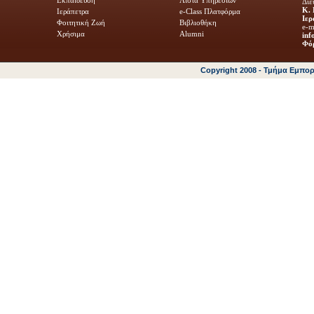
Διε
Κ. 
Ιεράπετρα
e-Class Πλατφόρμα
Ιερ
Φοιτητική Ζωή
Βιβλιοθήκη
e-m
Χρήσιμα
Alumni
inf
Φόρ
Copyright 2008 - Τμήμα Εμπο