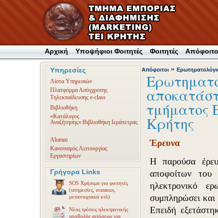
Αρχική
Υποψήφιοι Φοιτητές
Φοιτητές
Απόφοιτο
»
Υπηρεσίες
Απόφοιτοι
Ερωτηματολόγιο
Ερωτηματο
Λίστα Υπηρεσιών
αποκατάστ
Πλατφόρμα Ασύγχρονης
Τηλεκπαίδευσης e-class
τμήματος Ε
Βιβλιοθήκη
«Κατάλογος
Κρήτης
Αναζήτησης»:Βιβλιοθήκη Ιεράπετρας
Alumni
Έρευνα
Κανονισμός Λειτουργίας
Εργαστηρίων
Η παρούσα έρευ
Γρήγορα Links
αποφοίτων του 
SOS Χρήσιμα για φοιτητές
ηλεκτρονικό ε
(υπηρεσίες, erasmus,
συμπληρώσει και 
μεταπτυχιακά κτλ)
Επειδή εξετάστη
Νέος τρόπος ηλεκτρονικής
υποβολής αιτήσεων για