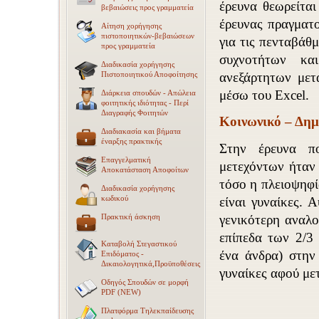
έρευνα θεωρείται
βεβαιώσεις προς γραμματεία
έρευνας πραγματ
Αίτηση χορήγησης
πιστοποιητικών-βεβαιώσεων
για τις πενταβάθ
προς γραμματεία
συχνοτήτων κα
Διαδικασία χορήγησης
ανεξάρτητων μετ
Πιστοποιητικού Αποφοίτησης
μέσω του Excel.
Διάρκεια σπουδών - Απώλεια
φοιτητικής ιδιότητας - Περί
Διαγραφής Φοιτητών
Κοινωνικό – Δημ
Διαδιακασία και βήματα
έναρξης πρακτικής
Στην έρευνα π
Επαγγελματική
μετεχόντων ήταν
Αποκατάσταση Αποφοίτων
τόσο η πλειοψηφί
Διαδικασία χορήγησης
κωδικού
είναι γυναίκες. 
Πρακτική άσκηση
γενικότερη αναλο
επίπεδα των 2/3 
Καταβολή Στεγαστικού
ένα άνδρα) στην
Επιδόματος -
Δικαιολογητικά,Προϋποθέσεις
γυναίκες αφού με
Οδηγός Σπουδών σε μορφή
PDF (NEW)
Πλατφόρμα Τηλεκπαίδευσης