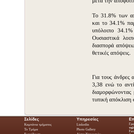
μετά την αποφοίτ
Το 31.8% των απ
και το 34.1% πα
υπόλοιπο 34.1%
Ουσιαστικά λοιπ
διασπορά απόψεων
θετικές απόψεις.
Για τους άνδρες 
3,38 ενώ το αντί
διαμορφώνοντας 
τυπική απόκλιση 
Σελίδες
Υπηρεσίες
Επ
Γρα
Καμπάνια τμήματος
Linkedin
τηλ
Το Τμήμα
Photo Gallery
Fa
Εκπαίδευση
Λίστα Υπηρεσιών