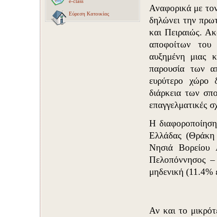
e-class
Αναφορικά με τον
Εύρεση Κατοικίας
δηλώνει την πρω
και Πειραιώς. Α
αποφοίτων του 
αυξημένη μιας κ
παρουσία των α
ευρύτερο χώρο 
διάρκεια των σπ
επαγγελματικές σχ
Η διαφοροποίηση
Ελλάδας (Θράκη
Νησιά Βορείου 
Πελοπόννησος – 
μηδενική (11.4% 
Αν και το μικρότ